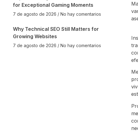
Ma
for Exceptional Gaming Moments
va
7 de agosto de 2026
No hay comentarios
as
Why Technical SEO Still Matters for
Growing Websites
In
tr
7 de agosto de 2026
No hay comentarios
co
efe
Me
pr
vi
es
Pr
me
co
ne