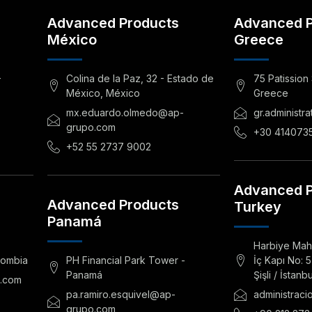
Advanced Products
Advanced P
México
Greece
-
Colina de la Paz, 32 - Estado de
75 Patission 
México, México
Greece
mx.eduardo.olmedo@ap-
gr.administ
grupo.com
+30 414073
+52 55 2737 9002
Advanced P
Advanced Products
Turkey
Panamá
Harbiye Mah.
lombia
PH Financial Park Tower -
İç Kapı No: 5
Panamá
Şişli / İstanbu
o.com
pa.ramiro.esquivel@ap-
administrac
grupo.com