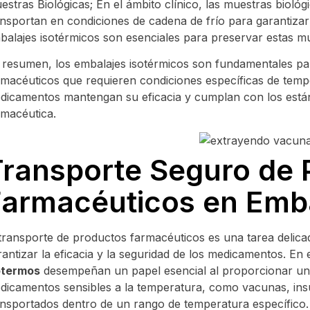
estras Biológicas; En el ámbito clínico, las muestras bioló
ansportan en condiciones de cadena de frío para garantizar
balajes isotérmicos son esenciales para preservar estas mue
 resumen, los embalajes isotérmicos son fundamentales par
rmacéuticos que requieren condiciones específicas de tempe
dicamentos mantengan su eficacia y cumplan con los estánd
rmacéutica.
Transporte Seguro de 
Farmacéuticos en Emba
 transporte de productos farmacéuticos es una tarea delica
rantizar la eficacia y la seguridad de los medicamentos. En 
otermos
desempeñan un papel esencial al proporcionar un 
dicamentos sensibles a la temperatura, como vacunas, insul
ansportados dentro de un rango de temperatura específico.