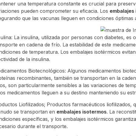
ntener una temperatura constante es crucial para preservar
riaciones pueden comprometer su eficacia. Los
embalajes 
egurando que las vacunas lleguen en condiciones óptimas a
sulina: La insulina, utilizada por personas con diabetes, e
ansporte en cadena de frío. La estabilidad de este medicam
ndiciones de temperatura. Los embalajes isotérmicos evita
ctividad de la insulina.
dicamentos Biotecnológicos: Algunos medicamentos biote
oteínas recombinantes, también se transportan en la caden
vos, son particularmente sensibles a las variaciones de te
tos medicamentos lleguen a su destino manteniendo su estr
oductos Liofilizados; Productos farmacéuticos liofilizados,
nudo se transportan en
embalajes isotermos
. La reconst
ndiciones específicas, y los embalajes isotérmicos garanti
cesario durante el transporte.