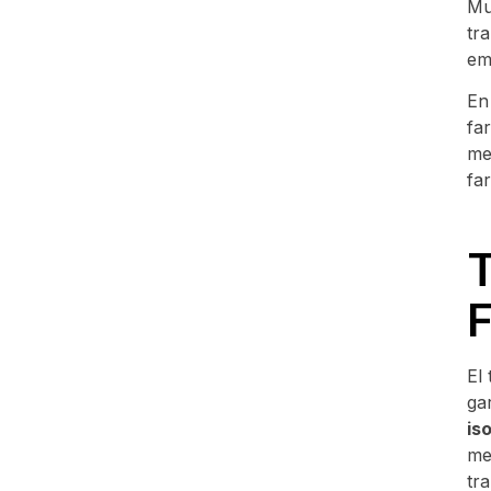
Mu
tr
em
En
fa
me
fa
El
ga
is
me
tr