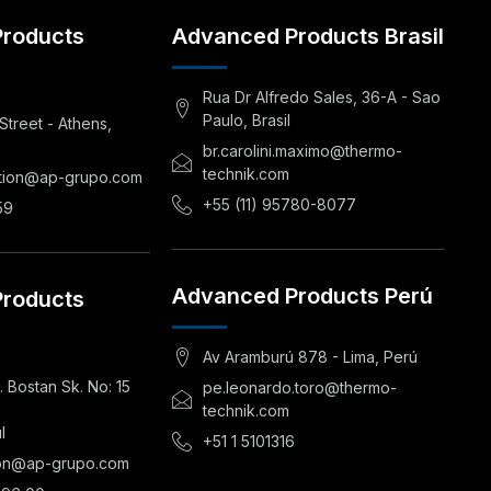
roducts
Advanced Products Brasil
Rua Dr Alfredo Sales, 36-A - Sao
Paulo, Brasil
Street - Athens,
br.carolini.maximo@thermo-
technik.com
ration@ap-grupo.com
+55 (11) 95780-8077
59
Advanced Products Perú
roducts
Av Aramburú 878 - Lima, Perú
 Bostan Sk. No: 15
pe.leonardo.toro@thermo-
technik.com
l
+51 1 5101316
ion@ap-grupo.com