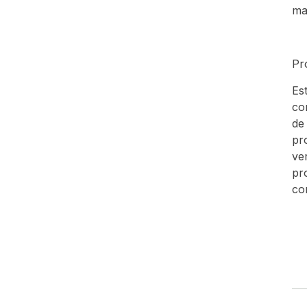
ma
Pr
Es
co
de
pr
ve
pr
co